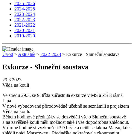
2025-2026
2024-2025
2023-2024
2022-2023
2021-2022
2020-2021
2019-2020
Úvod
>
Aktuálně
>
2022-2023
> Exkurze - Sluneční soustava
Exkurze - Sluneční soustava
29.3.2023
Věda na kouli
Ve středu 29.3. se 9. třída zúčastnila exkurze v MŠ a ZŠ Krásná
Lípa.
V nově vybudované přírodovědné učebně se seznámili s projektem
Věda na kouli.
Během hodinové přednášky se dozvěděli vše o Sluneční soustavě
a na zavěšené kouli měli možnost také i vše dopodrobna zhlédnout.
V druhé hodině si vyzkoušeli 3D brýle a ocitli se tak na Marsu, kde
zhlédli práci Marsroweru. Přednáška pokračovala zkoumáním