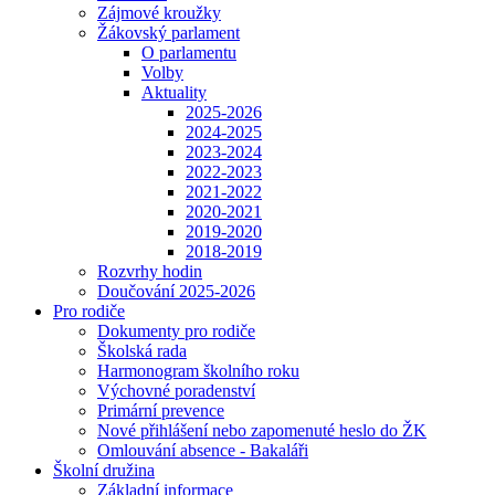
Zájmové kroužky
Žákovský parlament
O parlamentu
Volby
Aktuality
2025-2026
2024-2025
2023-2024
2022-2023
2021-2022
2020-2021
2019-2020
2018-2019
Rozvrhy hodin
Doučování 2025-2026
Pro rodiče
Dokumenty pro rodiče
Školská rada
Harmonogram školního roku
Výchovné poradenství
Primární prevence
Nové přihlášení nebo zapomenuté heslo do ŽK
Omlouvání absence - Bakaláři
Školní družina
Základní informace