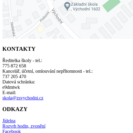
KONTAKTY
Ředitelka školy - tel.:
775 872 658
Kancelář, účetní, omlouvání nepřítomnosti - tel.:
737 205 470
Datová schránka:
e9dmtwk
E-mail:
skola@zsvychodni.cz
ODKAZY
Jídelna
Rozvrh hodin, zvonění
Facebook