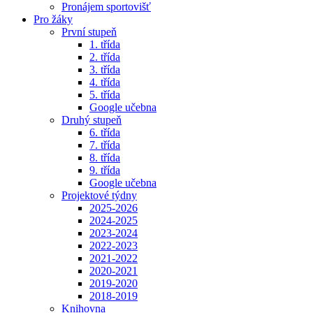
Pronájem sportovišť
Pro žáky
První stupeň
1. třída
2. třída
3. třída
4. třída
5. třída
Google učebna
Druhý stupeň
6. třída
7. třída
8. třída
9. třída
Google učebna
Projektové týdny
2025-2026
2024-2025
2023-2024
2022-2023
2021-2022
2020-2021
2019-2020
2018-2019
Knihovna