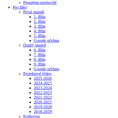
Pronájem sportovišť
Pro žáky
První stupeň
1. třída
2. třída
3. třída
4. třída
5. třída
Google učebna
Druhý stupeň
6. třída
7. třída
8. třída
9. třída
Google učebna
Projektové týdny
2025-2026
2024-2025
2023-2024
2022-2023
2021-2022
2020-2021
2019-2020
2018-2019
Knihovna