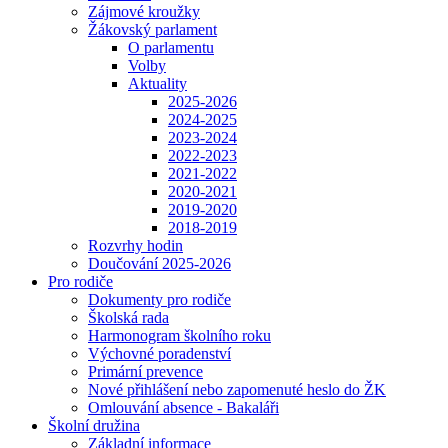
Zájmové kroužky
Žákovský parlament
O parlamentu
Volby
Aktuality
2025-2026
2024-2025
2023-2024
2022-2023
2021-2022
2020-2021
2019-2020
2018-2019
Rozvrhy hodin
Doučování 2025-2026
Pro rodiče
Dokumenty pro rodiče
Školská rada
Harmonogram školního roku
Výchovné poradenství
Primární prevence
Nové přihlášení nebo zapomenuté heslo do ŽK
Omlouvání absence - Bakaláři
Školní družina
Základní informace