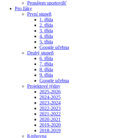
Pronájem sportovišť
Pro žáky
První stupeň
1. třída
2. třída
3. třída
4. třída
5. třída
Google učebna
Druhý stupeň
6. třída
7. třída
8. třída
9. třída
Google učebna
Projektové týdny
2025-2026
2024-2025
2023-2024
2022-2023
2021-2022
2020-2021
2019-2020
2018-2019
Knihovna