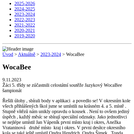
2025-2026
2024-2025
2023-2024
2022-2023
2021-2022
2020-2021
2019-2020
Úvod
>
Aktuálně
>
2023-2024
> WocaBee
WocaBee
9.11.2023
Žáci 5. třídy se zúčastnili celostátní soutěže Jazykový WocaBee
šampionát
Řešili úlohy , sbírali body v aplikaci a povedlo se! V okresním kole
všech přihlášených škol jsme se umístili na krásném 4. a 5. místě .
Stupně vítězů nám unikly opravdu o kousek . Není to ovšem jediný
úspěch , každý měsíc se sbírají speciální odznaky. Jako jednotlivci
se nejlépe umístil Jan Vápeník prvni místo kraj i okres, Anežka
Vrataninová druhé místo kraj i okres. V prvni desítce okresního
kola se také ještě umístil Ondra Hendrich, Ondra Šimek , Tonda