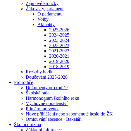
Zájmové kroužky
Žákovský parlament
O parlamentu
Volby
Aktuality
2025-2026
2024-2025
2023-2024
2022-2023
2021-2022
2020-2021
2019-2020
2018-2019
Rozvrhy hodin
Doučování 2025-2026
Pro rodiče
Dokumenty pro rodiče
Školská rada
Harmonogram školního roku
Výchovné poradenství
Primární prevence
Nové přihlášení nebo zapomenuté heslo do ŽK
Omlouvání absence - Bakaláři
Školní družina
Základní informace