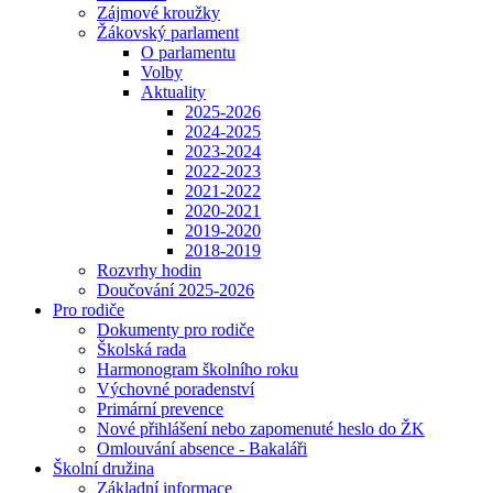
Zájmové kroužky
Žákovský parlament
O parlamentu
Volby
Aktuality
2025-2026
2024-2025
2023-2024
2022-2023
2021-2022
2020-2021
2019-2020
2018-2019
Rozvrhy hodin
Doučování 2025-2026
Pro rodiče
Dokumenty pro rodiče
Školská rada
Harmonogram školního roku
Výchovné poradenství
Primární prevence
Nové přihlášení nebo zapomenuté heslo do ŽK
Omlouvání absence - Bakaláři
Školní družina
Základní informace