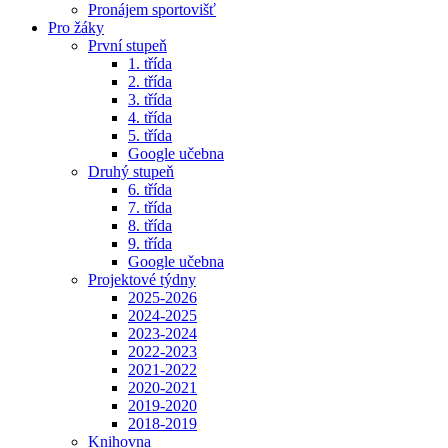
Pronájem sportovišť
Pro žáky
První stupeň
1. třída
2. třída
3. třída
4. třída
5. třída
Google učebna
Druhý stupeň
6. třída
7. třída
8. třída
9. třída
Google učebna
Projektové týdny
2025-2026
2024-2025
2023-2024
2022-2023
2021-2022
2020-2021
2019-2020
2018-2019
Knihovna