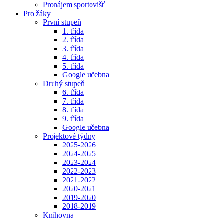
Pronájem sportovišť
Pro žáky
První stupeň
1. třída
2. třída
3. třída
4. třída
5. třída
Google učebna
Druhý stupeň
6. třída
7. třída
8. třída
9. třída
Google učebna
Projektové týdny
2025-2026
2024-2025
2023-2024
2022-2023
2021-2022
2020-2021
2019-2020
2018-2019
Knihovna