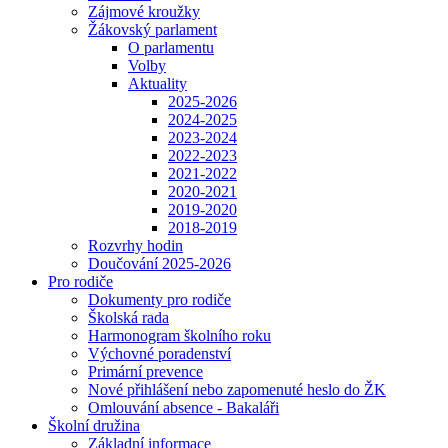
Zájmové kroužky
Žákovský parlament
O parlamentu
Volby
Aktuality
2025-2026
2024-2025
2023-2024
2022-2023
2021-2022
2020-2021
2019-2020
2018-2019
Rozvrhy hodin
Doučování 2025-2026
Pro rodiče
Dokumenty pro rodiče
Školská rada
Harmonogram školního roku
Výchovné poradenství
Primární prevence
Nové přihlášení nebo zapomenuté heslo do ŽK
Omlouvání absence - Bakaláři
Školní družina
Základní informace