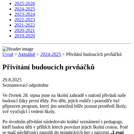
2025-2026
2024-2025
2023-2024
2022-2023
2021-2022
2020-2021
2019-2020
Úvod
>
Aktuálně
>
2024-2025
> Přivítání budoucích prvňáčků
Přivítání budoucích prvňáčků
29.8.2025
Seznamovací odpoledne
Ve čtvrtek 28. srpna jsme na školní zahradě s radostí přivítali naše
budoucí žáky první třídy. Pro děti, jejich rodiče i prarodiče byl
připraven program, který jim umožnil blíže poznat prostředí školy,
své vyučující i vedení školy.
Po úvodním přivítání následovalo krátké seznámení s pedagogy,
kteří budou děti v příštích letech provázet jejich školní cestou. Poté
se malí návštěvníci zapojili do tematických her s názvem
„Lesní