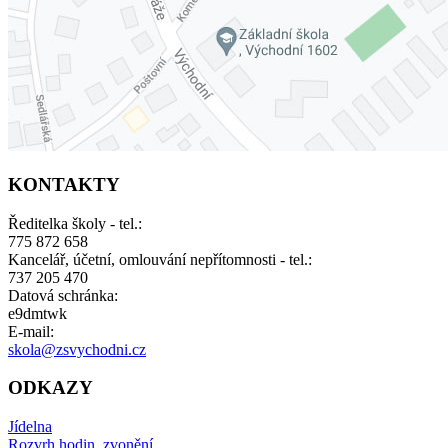
KONTAKTY
Ředitelka školy - tel.:
775 872 658
Kancelář, účetní, omlouvání nepřítomnosti - tel.:
737 205 470
Datová schránka:
e9dmtwk
E-mail:
skola@zsvychodni.cz
ODKAZY
Jídelna
Rozvrh hodin, zvonění