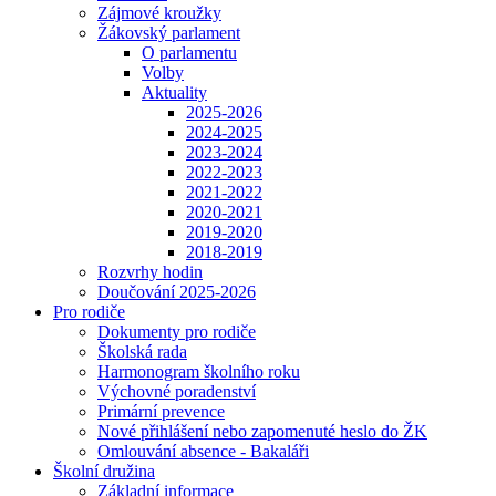
Zájmové kroužky
Žákovský parlament
O parlamentu
Volby
Aktuality
2025-2026
2024-2025
2023-2024
2022-2023
2021-2022
2020-2021
2019-2020
2018-2019
Rozvrhy hodin
Doučování 2025-2026
Pro rodiče
Dokumenty pro rodiče
Školská rada
Harmonogram školního roku
Výchovné poradenství
Primární prevence
Nové přihlášení nebo zapomenuté heslo do ŽK
Omlouvání absence - Bakaláři
Školní družina
Základní informace