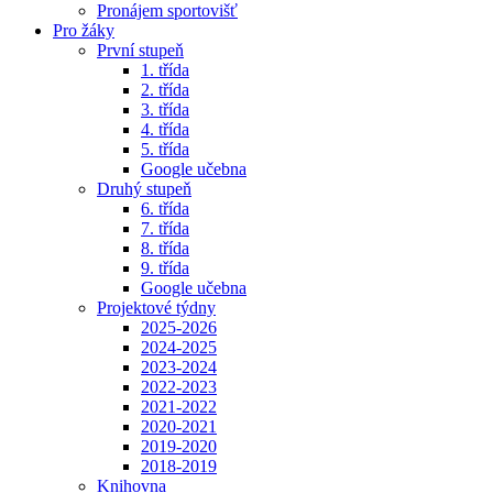
Pronájem sportovišť
Pro žáky
První stupeň
1. třída
2. třída
3. třída
4. třída
5. třída
Google učebna
Druhý stupeň
6. třída
7. třída
8. třída
9. třída
Google učebna
Projektové týdny
2025-2026
2024-2025
2023-2024
2022-2023
2021-2022
2020-2021
2019-2020
2018-2019
Knihovna