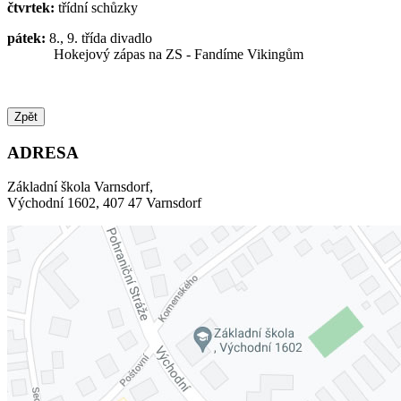
čtvrtek:
třídní schůzky
pátek:
8., 9. třída divadlo
Hokejový zápas na ZS - Fandíme Vikingům
Zpět
ADRESA
Základní škola Varnsdorf,
Východní 1602, 407 47 Varnsdorf