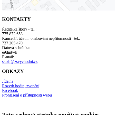
KONTAKTY
Ředitelka školy - tel.:
775 872 658
Kancelář, účetní, omlouvání nepřítomnosti - tel.:
737 205 470
Datová schránka:
e9dmtwk
E-mail:
skola@zsvychodni.cz
ODKAZY
Jídelna
Rozvrh hodin, zvonění
Facebook
Prohlášení o přístupnosti webu
Tato webová stránka používá cookies