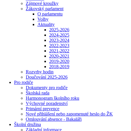
Zájmové kroužky
Žákovský parlament
O parlamentu
Volby
Aktuality
2025-2026
2024-2025
2023-2024
2022-2023
2021-2022
2020-2021
2019-2020
2018-2019
Rozvrhy hodin
Doučování 2025-2026
Pro rodiče
Dokumenty pro rodiče
Školská rada
Harmonogram školního roku
Výchovné poradenství
Primární prevence
Nové přihlášení nebo zapomenuté heslo do ŽK
Omlouvání absence - Bakaláři
Školní družina
Základní informace