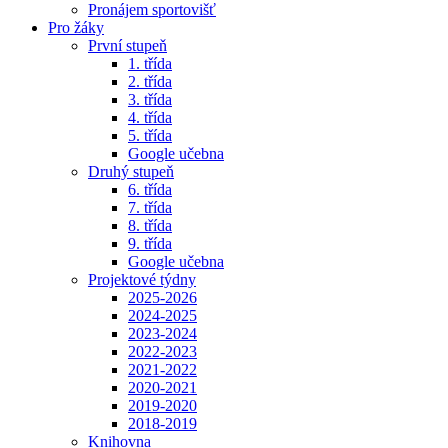
Pronájem sportovišť
Pro žáky
První stupeň
1. třída
2. třída
3. třída
4. třída
5. třída
Google učebna
Druhý stupeň
6. třída
7. třída
8. třída
9. třída
Google učebna
Projektové týdny
2025-2026
2024-2025
2023-2024
2022-2023
2021-2022
2020-2021
2019-2020
2018-2019
Knihovna