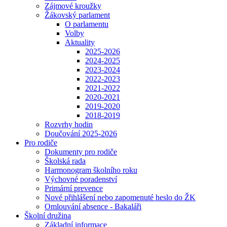
Zájmové kroužky
Žákovský parlament
O parlamentu
Volby
Aktuality
2025-2026
2024-2025
2023-2024
2022-2023
2021-2022
2020-2021
2019-2020
2018-2019
Rozvrhy hodin
Doučování 2025-2026
Pro rodiče
Dokumenty pro rodiče
Školská rada
Harmonogram školního roku
Výchovné poradenství
Primární prevence
Nové přihlášení nebo zapomenuté heslo do ŽK
Omlouvání absence - Bakaláři
Školní družina
Základní informace