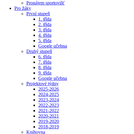
Pronájem sportovišť
Pro žáky
První stupeň
1. třída
2. třída
3. třída
4. třída
5. třída
Google učebna
Druhý stupeň
6. třída
7. třída
8. třída
9. třída
Google učebna
Projektové týdny
2025-2026
2024-2025
2023-2024
2022-2023
2021-2022
2020-2021
2019-2020
2018-2019
Knihovna