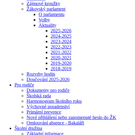
Zájmové kroužky
Žákovský parlament
O parlamentu
Volby
Aktuality
2025-2026
2024-2025
2023-2024
2022-2023
2021-2022
2020-2021
2019-2020
2018-2019
Rozvrhy hodin
Doučování 2025-2026
Pro rodiče
Dokumenty pro rodiče
Školská rada
Harmonogram školního roku
Výchovné poradenství
Primární prevence
Nové přihlášení nebo zapomenuté heslo do ŽK
Omlouvání absence - Bakaláři
Školní družina
Základní informace