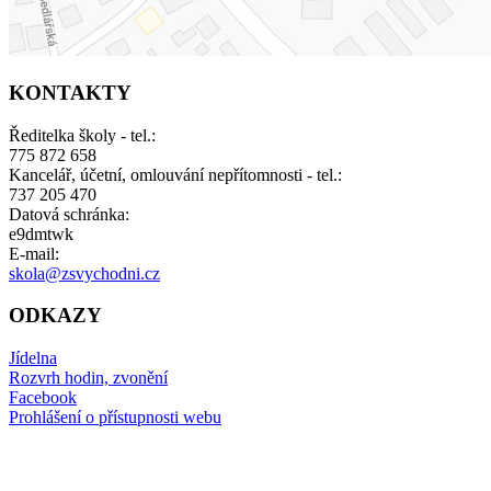
KONTAKTY
Ředitelka školy - tel.:
775 872 658
Kancelář, účetní, omlouvání nepřítomnosti - tel.:
737 205 470
Datová schránka:
e9dmtwk
E-mail:
skola@zsvychodni.cz
ODKAZY
Jídelna
Rozvrh hodin, zvonění
Facebook
Prohlášení o přístupnosti webu