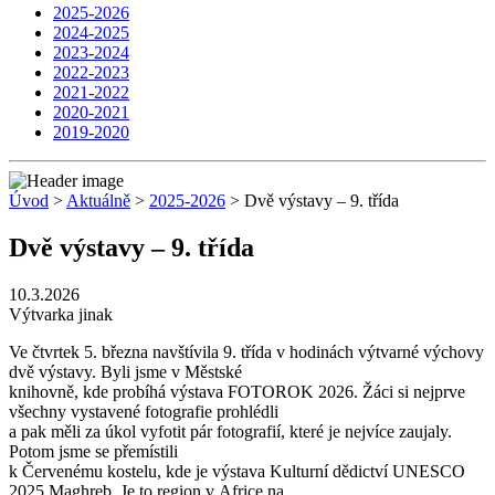
2025-2026
2024-2025
2023-2024
2022-2023
2021-2022
2020-2021
2019-2020
Úvod
>
Aktuálně
>
2025-2026
> Dvě výstavy – 9. třída
Dvě výstavy – 9. třída
10.3.2026
Výtvarka jinak
Ve čtvrtek 5. března navštívila 9. třída v hodinách výtvarné výchovy
dvě výstavy. Byli jsme v Městské
knihovně, kde probíhá výstava FOTOROK 2026. Žáci si nejprve
všechny vystavené fotografie prohlédli
a pak měli za úkol vyfotit pár fotografií, které je nejvíce zaujaly.
Potom jsme se přemístili
k Červenému kostelu, kde je výstava Kulturní dědictví UNESCO
2025 Maghreb. Je to region v Africe na