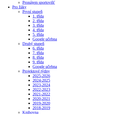
Pronájem sportovišť
Pro žáky
První stupeň
1. třída
2. třída
3. třída
4. třída
5. třída
Google učebna
Druhý stupeň
6. třída
7. třída
8. třída
9. třída
Google učebna
Projektové týdny
2025-2026
2024-2025
2023-2024
2022-2023
2021-2022
2020-2021
2019-2020
2018-2019
Knihovna