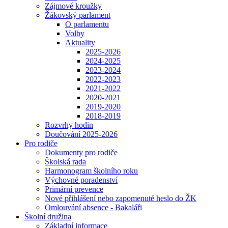
Zájmové kroužky
Žákovský parlament
O parlamentu
Volby
Aktuality
2025-2026
2024-2025
2023-2024
2022-2023
2021-2022
2020-2021
2019-2020
2018-2019
Rozvrhy hodin
Doučování 2025-2026
Pro rodiče
Dokumenty pro rodiče
Školská rada
Harmonogram školního roku
Výchovné poradenství
Primární prevence
Nové přihlášení nebo zapomenuté heslo do ŽK
Omlouvání absence - Bakaláři
Školní družina
Základní informace