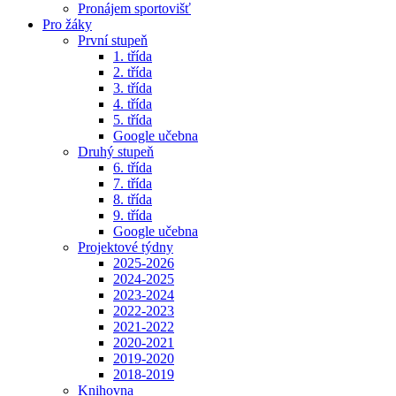
Pronájem sportovišť
Pro žáky
První stupeň
1. třída
2. třída
3. třída
4. třída
5. třída
Google učebna
Druhý stupeň
6. třída
7. třída
8. třída
9. třída
Google učebna
Projektové týdny
2025-2026
2024-2025
2023-2024
2022-2023
2021-2022
2020-2021
2019-2020
2018-2019
Knihovna