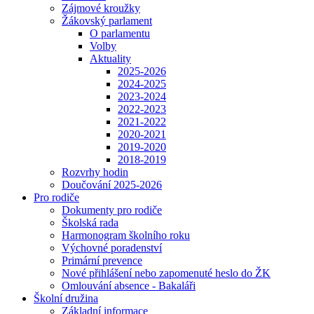
Zájmové kroužky
Žákovský parlament
O parlamentu
Volby
Aktuality
2025-2026
2024-2025
2023-2024
2022-2023
2021-2022
2020-2021
2019-2020
2018-2019
Rozvrhy hodin
Doučování 2025-2026
Pro rodiče
Dokumenty pro rodiče
Školská rada
Harmonogram školního roku
Výchovné poradenství
Primární prevence
Nové přihlášení nebo zapomenuté heslo do ŽK
Omlouvání absence - Bakaláři
Školní družina
Základní informace