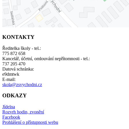
KONTAKTY
Ředitelka školy - tel.:
775 872 658
Kancelář, účetní, omlouvání nepřítomnosti - tel.:
737 205 470
Datová schránka:
e9dmtwk
E-mail:
skola@zsvychodni.cz
ODKAZY
Jídelna
Rozvrh hodin, zvonění
Facebook
Prohlášení o přístupnosti webu