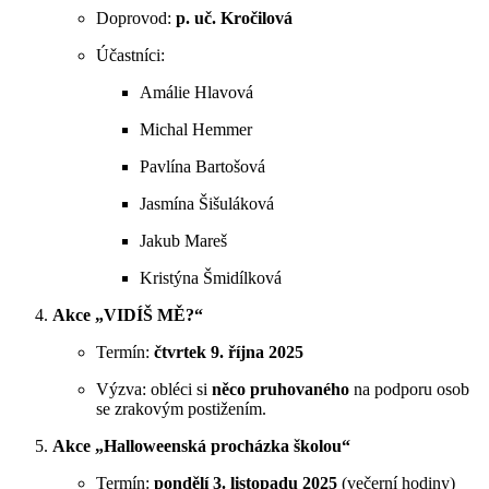
Doprovod:
p. uč. Kročilová
Účastníci:
Amálie Hlavová
Michal Hemmer
Pavlína Bartošová
Jasmína Šišuláková
Jakub Mareš
Kristýna Šmidílková
Akce „VIDÍŠ MĚ?“
Termín:
čtvrtek 9. října 2025
Výzva: obléci si
něco pruhovaného
na podporu osob
se zrakovým postižením.
Akce „Halloweenská procházka školou“
Termín:
pondělí 3. listopadu 2025
(večerní hodiny)