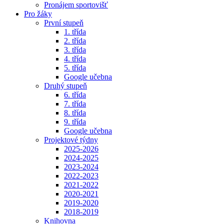
Pronájem sportovišť
Pro žáky
První stupeň
1. třída
2. třída
3. třída
4. třída
5. třída
Google učebna
Druhý stupeň
6. třída
7. třída
8. třída
9. třída
Google učebna
Projektové týdny
2025-2026
2024-2025
2023-2024
2022-2023
2021-2022
2020-2021
2019-2020
2018-2019
Knihovna