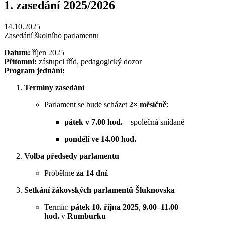
1. zasedání 2025/2026
14.10.2025
Zasedání školního parlamentu
Datum:
říjen 2025
Přítomni:
zástupci tříd, pedagogický dozor
Program jednání:
Termíny zasedání
Parlament se bude scházet
2× měsíčně
:
pátek v 7.00 hod.
– společná snídaně
pondělí ve 14.00 hod.
Volba předsedy parlamentu
Proběhne
za 14 dní
.
Setkání žákovských parlamentů Šluknovska
Termín:
pátek 10. října 2025
,
9.00–11.00
hod.
v
Rumburku