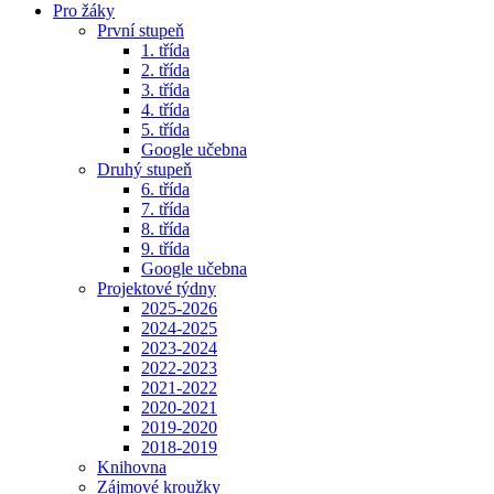
Pro žáky
První stupeň
1. třída
2. třída
3. třída
4. třída
5. třída
Google učebna
Druhý stupeň
6. třída
7. třída
8. třída
9. třída
Google učebna
Projektové týdny
2025-2026
2024-2025
2023-2024
2022-2023
2021-2022
2020-2021
2019-2020
2018-2019
Knihovna
Zájmové kroužky