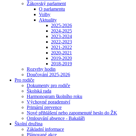
Žákovský parlament
O parlamentu
Volby
Aktuality
2025-2026
2024-2025
2023-2024
2022-2023
2021-2022
2020-2021
2019-2020
2018-2019
Rozvrhy hodin
Doučování 2025-2026
Pro rodiče
Dokumenty pro rodiče
Školská rada
Harmonogram školního roku
Výchovné poradenství
Primární prevence
Nové přihlášení nebo zapomenuté heslo do ŽK
Omlouvání absence - Bakaláři
Školní družina
Základní informace
Plánované akce