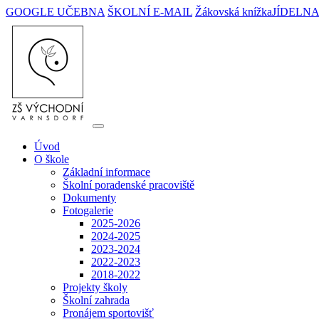
GOOGLE UČEBNA
ŠKOLNÍ E-MAIL
Žákovská knížka
JÍDELN
Úvod
O škole
Základní informace
Školní poradenské pracoviště
Dokumenty
Fotogalerie
2025-2026
2024-2025
2023-2024
2022-2023
2018-2022
Projekty školy
Školní zahrada
Pronájem sportovišť