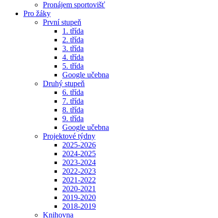
Pronájem sportovišť
Pro žáky
První stupeň
1. třída
2. třída
3. třída
4. třída
5. třída
Google učebna
Druhý stupeň
6. třída
7. třída
8. třída
9. třída
Google učebna
Projektové týdny
2025-2026
2024-2025
2023-2024
2022-2023
2021-2022
2020-2021
2019-2020
2018-2019
Knihovna