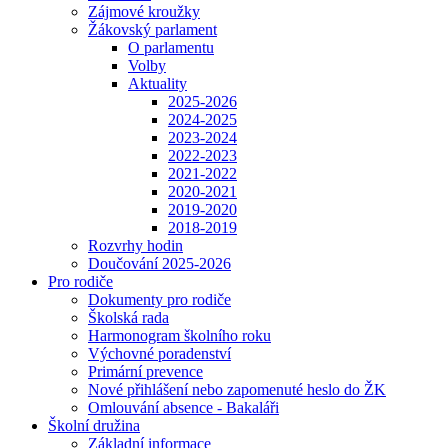
Zájmové kroužky
Žákovský parlament
O parlamentu
Volby
Aktuality
2025-2026
2024-2025
2023-2024
2022-2023
2021-2022
2020-2021
2019-2020
2018-2019
Rozvrhy hodin
Doučování 2025-2026
Pro rodiče
Dokumenty pro rodiče
Školská rada
Harmonogram školního roku
Výchovné poradenství
Primární prevence
Nové přihlášení nebo zapomenuté heslo do ŽK
Omlouvání absence - Bakaláři
Školní družina
Základní informace