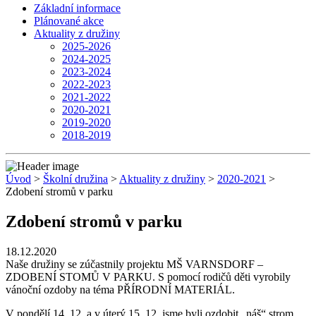
Základní informace
Plánované akce
Aktuality z družiny
2025-2026
2024-2025
2023-2024
2022-2023
2021-2022
2020-2021
2019-2020
2018-2019
Úvod
>
Školní družina
>
Aktuality z družiny
>
2020-2021
>
Zdobení stromů v parku
Zdobení stromů v parku
18.12.2020
Naše družiny se zúčastnily projektu MŠ VARNSDORF –
ZDOBENÍ STOMŮ V PARKU. S pomocí rodičů děti vyrobily
vánoční ozdoby na téma PŘÍRODNÍ MATERIÁL.
V pondělí 14. 12. a v úterý 15. 12. jsme byli ozdobit „náš“ strom.