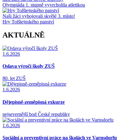
Olympiáda 1. stupně vyvrcholila atletikou
Naši žáci vybojovali skvělé 3. místo!
Hry Tolštejnského panství
AKTUÁLNĚ
1.6.2026
Oslava výročí školy ZUŠ
80. let ZUŠ
1.6.2026
Dějepisně-zeměpisná exkurze
nejsevernější bod České republiky
1.6.2026
Sociální a preventivní práce na školách ve Varnsdorfu