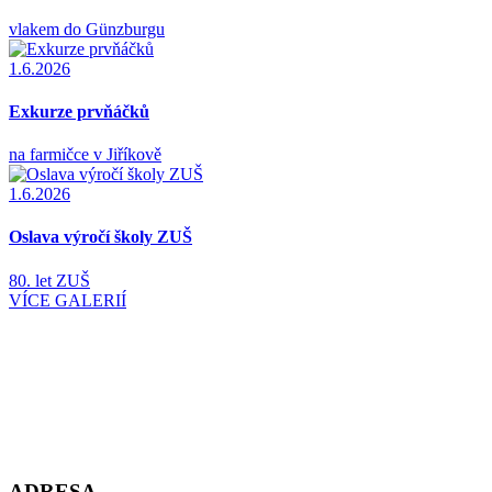
vlakem do Günzburgu
1.6.2026
Exkurze prvňáčků
na farmičce v Jiříkově
1.6.2026
Oslava výročí školy ZUŠ
80. let ZUŠ
VÍCE GALERIÍ
ADRESA