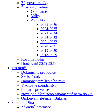
Zájmové kroužky
Žákovský parlament
O parlamentu
Volby
Aktuality
2025-2026
2024-2025
2023-2024
2022-2023
2021-2022
2020-2021
2019-2020
2018-2019
Rozvrhy hodin
Doučování 2025-2026
Pro rodiče
Dokumenty pro rodiče
Školská rada
Harmonogram školního roku
Výchovné poradenství
Primární prevence
Nové přihlášení nebo zapomenuté heslo do ŽK
Omlouvání absence - Bakaláři
Školní družina
Základní informace