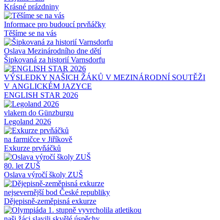
Krásné prázdniny
Informace pro budoucí prvňáčky
Těšíme se na vás
Oslava Mezinárodního dne dětí
Šipkovaná za historií Varnsdorfu
VÝSLEDKY NAŠICH ŽÁKŮ V MEZINÁRODNÍ SOUTĚŽI
V ANGLICKÉM JAZYCE ​​​​​​​
ENGLISH STAR 2026
vlakem do Günzburgu
Legoland 2026
na farmičce v Jiříkově
Exkurze prvňáčků
80. let ZUŠ
Oslava výročí školy ZUŠ
nejsevernější bod České republiky
Dějepisně-zeměpisná exkurze
naši žáci slavili skvělé úspěchy