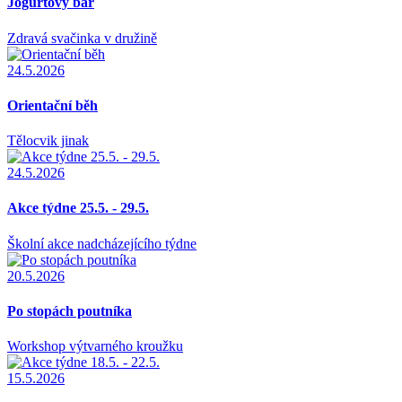
Jogurtový bar
Zdravá svačinka v družině
24.5.2026
Orientační běh
Tělocvik jinak
24.5.2026
Akce týdne 25.5. - 29.5.
Školní akce nadcházejícího týdne
20.5.2026
Po stopách poutníka
Workshop výtvarného kroužku
15.5.2026