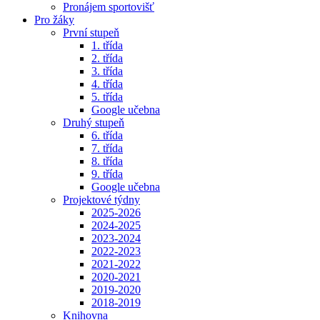
Pronájem sportovišť
Pro žáky
První stupeň
1. třída
2. třída
3. třída
4. třída
5. třída
Google učebna
Druhý stupeň
6. třída
7. třída
8. třída
9. třída
Google učebna
Projektové týdny
2025-2026
2024-2025
2023-2024
2022-2023
2021-2022
2020-2021
2019-2020
2018-2019
Knihovna