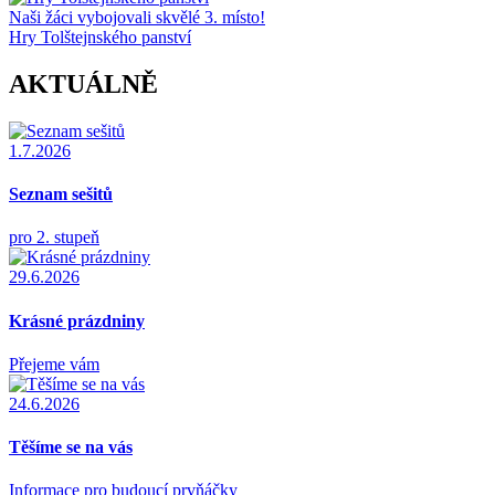
Naši žáci vybojovali skvělé 3. místo!
Hry Tolštejnského panství
AKTUÁLNĚ
1.7.2026
Seznam sešitů
pro 2. stupeň
29.6.2026
Krásné prázdniny
Přejeme vám
24.6.2026
Těšíme se na vás
Informace pro budoucí prvňáčky