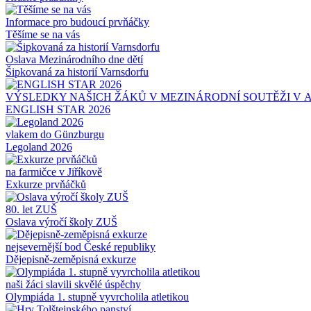
Informace pro budoucí prvňáčky
Těšíme se na vás
Oslava Mezinárodního dne dětí
Šipkovaná za historií Varnsdorfu
VÝSLEDKY NAŠICH ŽÁKŮ V MEZINÁRODNÍ SOUTĚŽI V ANGLIC
ENGLISH STAR 2026
vlakem do Günzburgu
Legoland 2026
na farmičce v Jiříkově
Exkurze prvňáčků
80. let ZUŠ
Oslava výročí školy ZUŠ
nejsevernější bod České republiky
Dějepisně-zeměpisná exkurze
naši žáci slavili skvělé úspěchy
Olympiáda 1. stupně vyvrcholila atletikou