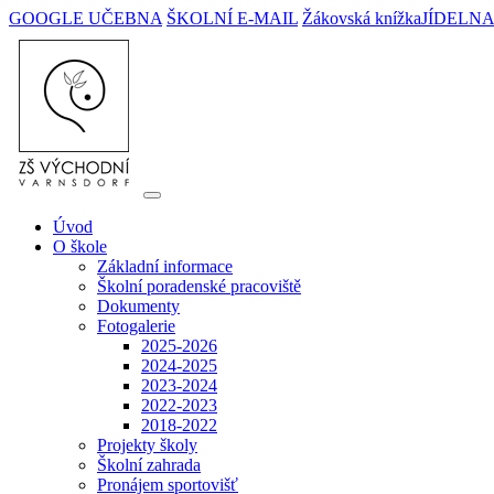
GOOGLE UČEBNA
ŠKOLNÍ E-MAIL
Žákovská knížka
JÍDELN
Úvod
O škole
Základní informace
Školní poradenské pracoviště
Dokumenty
Fotogalerie
2025-2026
2024-2025
2023-2024
2022-2023
2018-2022
Projekty školy
Školní zahrada
Pronájem sportovišť