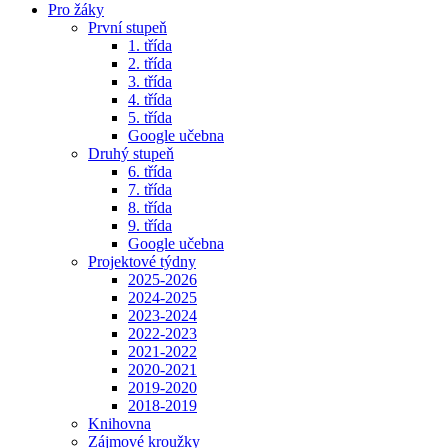
Pro žáky
První stupeň
1. třída
2. třída
3. třída
4. třída
5. třída
Google učebna
Druhý stupeň
6. třída
7. třída
8. třída
9. třída
Google učebna
Projektové týdny
2025-2026
2024-2025
2023-2024
2022-2023
2021-2022
2020-2021
2019-2020
2018-2019
Knihovna
Zájmové kroužky