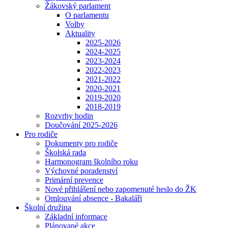
Žákovský parlament
O parlamentu
Volby
Aktuality
2025-2026
2024-2025
2023-2024
2022-2023
2021-2022
2020-2021
2019-2020
2018-2019
Rozvrhy hodin
Doučování 2025-2026
Pro rodiče
Dokumenty pro rodiče
Školská rada
Harmonogram školního roku
Výchovné poradenství
Primární prevence
Nové přihlášení nebo zapomenuté heslo do ŽK
Omlouvání absence - Bakaláři
Školní družina
Základní informace
Plánované akce