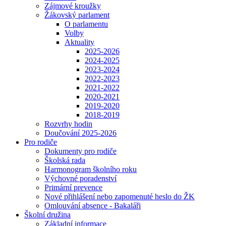
Zájmové kroužky
Žákovský parlament
O parlamentu
Volby
Aktuality
2025-2026
2024-2025
2023-2024
2022-2023
2021-2022
2020-2021
2019-2020
2018-2019
Rozvrhy hodin
Doučování 2025-2026
Pro rodiče
Dokumenty pro rodiče
Školská rada
Harmonogram školního roku
Výchovné poradenství
Primární prevence
Nové přihlášení nebo zapomenuté heslo do ŽK
Omlouvání absence - Bakaláři
Školní družina
Základní informace