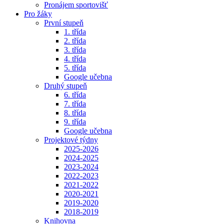
Pronájem sportovišť
Pro žáky
První stupeň
1. třída
2. třída
3. třída
4. třída
5. třída
Google učebna
Druhý stupeň
6. třída
7. třída
8. třída
9. třída
Google učebna
Projektové týdny
2025-2026
2024-2025
2023-2024
2022-2023
2021-2022
2020-2021
2019-2020
2018-2019
Knihovna