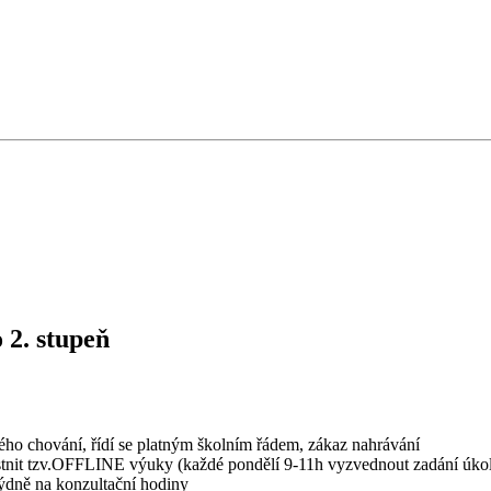
 2. stupeň
ého chování, řídí se platným školním řádem, zákaz nahrávání
častnit tzv.OFFLINE výuky (každé pondělí 9-11h vyzvednout zadání úk
týdně na konzultační hodiny