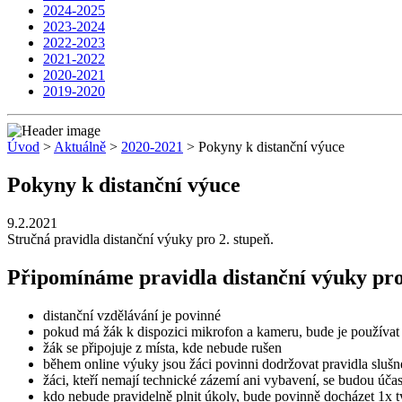
2024-2025
2023-2024
2022-2023
2021-2022
2020-2021
2019-2020
Úvod
>
Aktuálně
>
2020-2021
> Pokyny k distanční výuce
Pokyny k distanční výuce
9.2.2021
Stručná pravidla distanční výuky pro 2. stupeň.
Připomínáme pravidla distanční výuky pro
distanční vzdělávání je povinné
pokud má žák k dispozici mikrofon a kameru, bude je používat
žák se připojuje z místa, kde nebude rušen
během online výuky jsou žáci povinni dodržovat pravidla slušn
žáci, kteří nemají technické zázemí ani vybavení, se budou ú
kdo nebude pravidelně plnit úkoly, bude povinně docházet 1x 