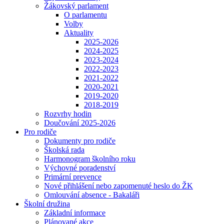
Žákovský parlament
O parlamentu
Volby
Aktuality
2025-2026
2024-2025
2023-2024
2022-2023
2021-2022
2020-2021
2019-2020
2018-2019
Rozvrhy hodin
Doučování 2025-2026
Pro rodiče
Dokumenty pro rodiče
Školská rada
Harmonogram školního roku
Výchovné poradenství
Primární prevence
Nové přihlášení nebo zapomenuté heslo do ŽK
Omlouvání absence - Bakaláři
Školní družina
Základní informace
Plánované akce