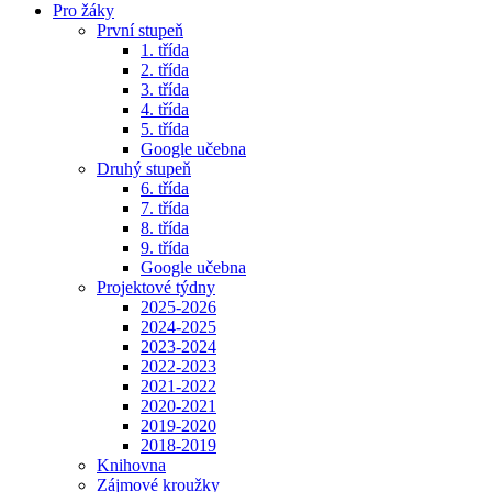
Pro žáky
První stupeň
1. třída
2. třída
3. třída
4. třída
5. třída
Google učebna
Druhý stupeň
6. třída
7. třída
8. třída
9. třída
Google učebna
Projektové týdny
2025-2026
2024-2025
2023-2024
2022-2023
2021-2022
2020-2021
2019-2020
2018-2019
Knihovna
Zájmové kroužky