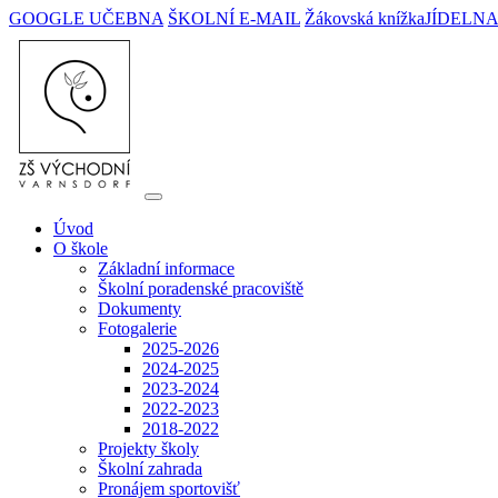
GOOGLE UČEBNA
ŠKOLNÍ E-MAIL
Žákovská knížka
JÍDELN
Úvod
O škole
Základní informace
Školní poradenské pracoviště
Dokumenty
Fotogalerie
2025-2026
2024-2025
2023-2024
2022-2023
2018-2022
Projekty školy
Školní zahrada
Pronájem sportovišť