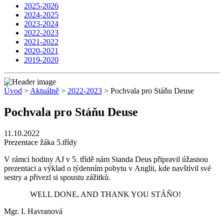
2025-2026
2024-2025
2023-2024
2022-2023
2021-2022
2020-2021
2019-2020
Úvod
>
Aktuálně
>
2022-2023
> Pochvala pro Stáňu Deuse
Pochvala pro Stáňu Deuse
11.10.2022
Prezentace žáka 5.třídy
V rámci hodiny AJ v 5. třídě nám Standa Deus připravil úžasnou
prezentaci a výklad o týdenním pobytu v Anglii, kde navštívil své
sestry a přivezl si spoustu zážitků.
WELL DONE, AND THANK YOU STÁŇO!
Mgr. I. Havranová