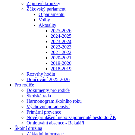
Zájmové kroužky
Žákovský parlament
O parlamentu
Volby
Aktuality
2025-2026
2024-2025
2023-2024
2022-2023
2021-2022
2020-2021
2019-2020
2018-2019
Rozvrhy hodin
Doučování 2025-2026
Pro rodiče
Dokumenty pro rodiče
Školská rada
Harmonogram školního roku
Výchovné poradenství
Primární prevence
Nové přihlášení nebo zapomenuté heslo do ŽK
Omlouvání absence - Bakaláři
Školní družina
Základní informace