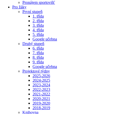
Pronájem sportovišť
Pro žáky
První stupeň
1. třída
2. třída
3. třída
4. třída
5. třída
Google učebna
Druhý stupeň
6. třída
7. třída
8. třída
9. třída
Google učebna
Projektové týdny
2025-2026
2024-2025
2023-2024
2022-2023
2021-2022
2020-2021
2019-2020
2018-2019
Knihovna