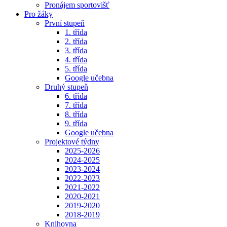
Pronájem sportovišť
Pro žáky
První stupeň
1. třída
2. třída
3. třída
4. třída
5. třída
Google učebna
Druhý stupeň
6. třída
7. třída
8. třída
9. třída
Google učebna
Projektové týdny
2025-2026
2024-2025
2023-2024
2022-2023
2021-2022
2020-2021
2019-2020
2018-2019
Knihovna