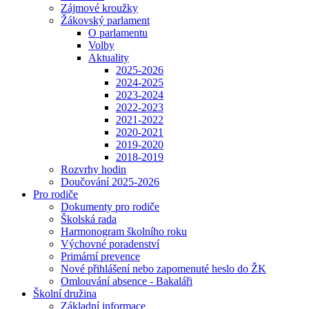
Zájmové kroužky
Žákovský parlament
O parlamentu
Volby
Aktuality
2025-2026
2024-2025
2023-2024
2022-2023
2021-2022
2020-2021
2019-2020
2018-2019
Rozvrhy hodin
Doučování 2025-2026
Pro rodiče
Dokumenty pro rodiče
Školská rada
Harmonogram školního roku
Výchovné poradenství
Primární prevence
Nové přihlášení nebo zapomenuté heslo do ŽK
Omlouvání absence - Bakaláři
Školní družina
Základní informace