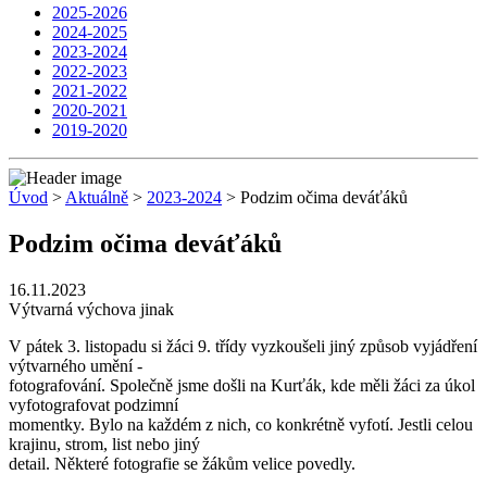
2025-2026
2024-2025
2023-2024
2022-2023
2021-2022
2020-2021
2019-2020
Úvod
>
Aktuálně
>
2023-2024
> Podzim očima deváťáků
Podzim očima deváťáků
16.11.2023
Výtvarná výchova jinak
V pátek 3. listopadu si žáci 9. třídy vyzkoušeli jiný způsob vyjádření
výtvarného umění -
fotografování. Společně jsme došli na Kurťák, kde měli žáci za úkol
vyfotografovat podzimní
momentky. Bylo na každém z nich, co konkrétně vyfotí. Jestli celou
krajinu, strom, list nebo jiný
detail. Některé fotografie se žákům velice povedly.