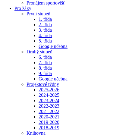
Pronájem sportovišť
Pro žáky
První stupeň
1. třída
2. třída
3. třída
4. třída
5. třída
Google učebna
Druhý stupeň
6. třída
7. třída
8. třída
9. třída
Google učebna
Projektové týdny
2025-2026
2024-2025
2023-2024
2022-2023
2021-2022
2020-2021
2019-2020
2018-2019
Knihovna