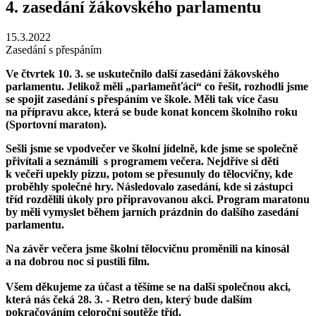
4. zasedání žákovského parlamentu
15.3.2022
Zasedání s přespáním
Ve čtvrtek 10. 3. se uskutečnilo další zasedání žákovského
parlamentu. Jelikož měli „parlameňťáci“ co řešit, rozhodli jsme
se spojit zasedání s přespáním ve škole. Měli tak více času
na přípravu akce, která se bude konat koncem školního roku
(Sportovní maraton).
Sešli jsme se vpodvečer ve školní jídelně, kde jsme se společně
přivítali a seznámili s programem večera. Nejdříve si děti
k večeři upekly pizzu, potom se přesunuly do tělocvičny, kde
proběhly společné hry. Následovalo zasedání, kde si zástupci
tříd rozdělili úkoly pro připravovanou akci. Program maratonu
by měli vymyslet během jarních prázdnin do dalšího zasedání
parlamentu.
Na závěr večera jsme školní tělocvičnu proměnili na kinosál
a na dobrou noc si pustili film.
Všem děkujeme za účast a těšíme se na další společnou akci,
která nás čeká 28. 3. - Retro den, který bude dalším
pokračováním celoroční soutěže tříd.