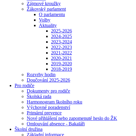
Zájmové kroužky
Žákovský parlament
O parlamentu
Volby
Aktuality
2025-2026
2024-2025
2023-2024
2022-2023
2021-2022
2020-2021
2019-2020
2018-2019
Rozvrhy hodin
Doučování 2025-2026
Pro rodiče
Dokumenty pro rodiče
Školská rada
Harmonogram školního roku
Výchovné poradenství
Primární prevence
Nové přihlášení nebo zapomenuté heslo do ŽK
Omlouvání absence - Bakaláři
Školní družina
Základní informace