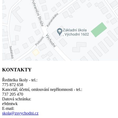
KONTAKTY
Ředitelka školy - tel.:
775 872 658
Kancelář, účetní, omlouvání nepřítomnosti - tel.:
737 205 470
Datová schránka:
e9dmtwk
E-mail:
skola@zsvychodni.cz