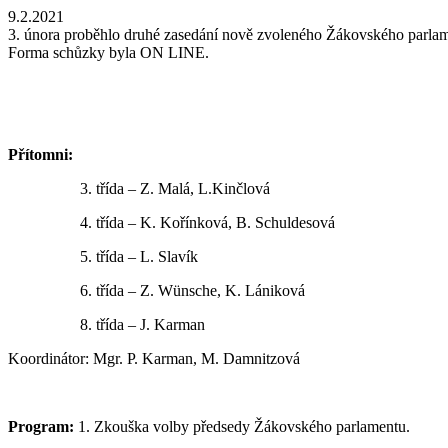
9.2.2021
3. února proběhlo druhé zasedání nově zvoleného Žákovského parla
Forma schůzky byla ON LINE.
Přítomni:
3. třída – Z. Malá, L.Kinčlová
4. třída – K. Kořínková, B. Schuldesová
5. třída – L. Slavík
6. třída – Z. Wünsche, K. Lániková
8. třída – J. Karman
Koordinátor: Mgr. P. Karman, M. Damnitzová
Program:
1. Zkouška volby předsedy Žákovského parlamentu.