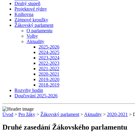
Druhý stupeň
Projektové týdny
Knihovna
Zájmové kroužky
Žákovský parlament
O parlamentu
Volby
Aktuality
2025-2026
2024-2025
2023-2024
2022-2023
2021-2022
2020-2021
2019-2020
2018-2019
Rozvrhy hodin
Doučování 2025-2026
Úvod
>
Pro žáky
>
Žákovský parlament
>
Aktuality
>
2020-2021
> D
Druhé zasedání Žákovského parlamentu