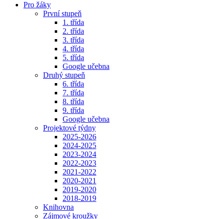
Pro žáky
První stupeň
1. třída
2. třída
3. třída
4. třída
5. třída
Google učebna
Druhý stupeň
6. třída
7. třída
8. třída
9. třída
Google učebna
Projektové týdny
2025-2026
2024-2025
2023-2024
2022-2023
2021-2022
2020-2021
2019-2020
2018-2019
Knihovna
Zájmové kroužky