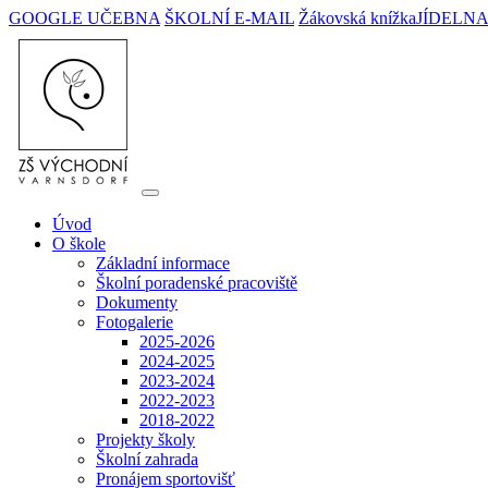
GOOGLE UČEBNA
ŠKOLNÍ E-MAIL
Žákovská knížka
JÍDELN
Úvod
O škole
Základní informace
Školní poradenské pracoviště
Dokumenty
Fotogalerie
2025-2026
2024-2025
2023-2024
2022-2023
2018-2022
Projekty školy
Školní zahrada
Pronájem sportovišť