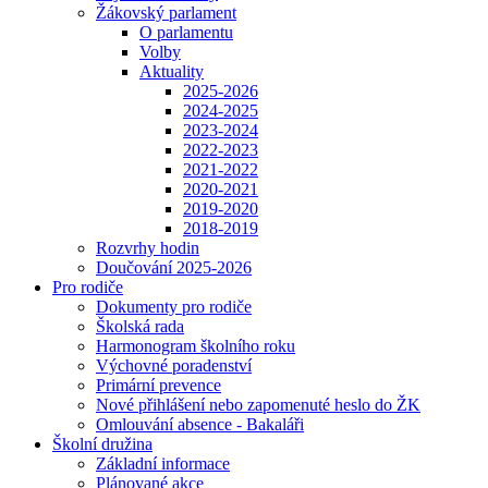
Žákovský parlament
O parlamentu
Volby
Aktuality
2025-2026
2024-2025
2023-2024
2022-2023
2021-2022
2020-2021
2019-2020
2018-2019
Rozvrhy hodin
Doučování 2025-2026
Pro rodiče
Dokumenty pro rodiče
Školská rada
Harmonogram školního roku
Výchovné poradenství
Primární prevence
Nové přihlášení nebo zapomenuté heslo do ŽK
Omlouvání absence - Bakaláři
Školní družina
Základní informace
Plánované akce