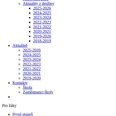
Aktuality z družiny
2025-2026
2024-2025
2023-2024
2022-2023
2021-2022
2020-2021
2019-2020
2018-2019
Aktuálně
2025-2026
2024-2025
2023-2024
2022-2023
2021-2022
2020-2021
2019-2020
Kontakty
Škola
Zaměstnanci školy
Pro žáky
První stupeň