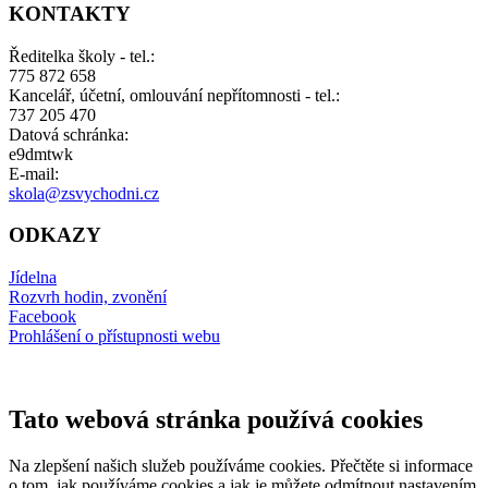
KONTAKTY
Ředitelka školy - tel.:
775 872 658
Kancelář, účetní, omlouvání nepřítomnosti - tel.:
737 205 470
Datová schránka:
e9dmtwk
E-mail:
skola@zsvychodni.cz
ODKAZY
Jídelna
Rozvrh hodin, zvonění
Facebook
Prohlášení o přístupnosti webu
Tato webová stránka používá cookies
Na zlepšení našich služeb používáme cookies. Přečtěte si informace
o tom, jak používáme cookies a jak je můžete odmítnout nastavením