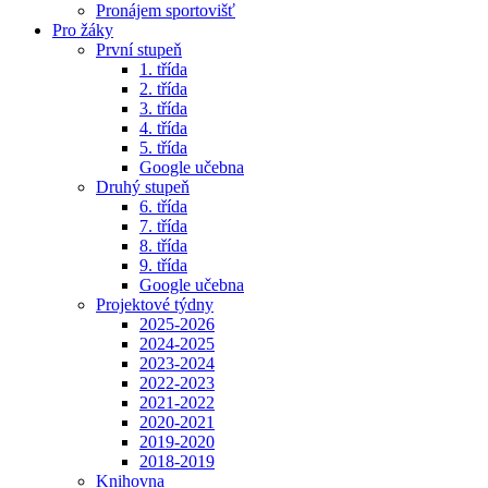
Pronájem sportovišť
Pro žáky
První stupeň
1. třída
2. třída
3. třída
4. třída
5. třída
Google učebna
Druhý stupeň
6. třída
7. třída
8. třída
9. třída
Google učebna
Projektové týdny
2025-2026
2024-2025
2023-2024
2022-2023
2021-2022
2020-2021
2019-2020
2018-2019
Knihovna