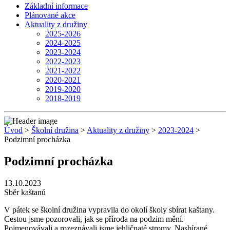
Základní informace
Plánované akce
Aktuality z družiny
2025-2026
2024-2025
2023-2024
2022-2023
2021-2022
2020-2021
2019-2020
2018-2019
Úvod
>
Školní družina
>
Aktuality z družiny
>
2023-2024
>
Podzimní procházka
Podzimní procházka
13.10.2023
Sběr kaštanů
V pátek se školní družina vypravila do okolí školy sbírat kaštany.
Cestou jsme pozorovali, jak se příroda na podzim mění.
Pojmenovávali a rozeznávali jsme jehličnaté stromy. Nasbírané