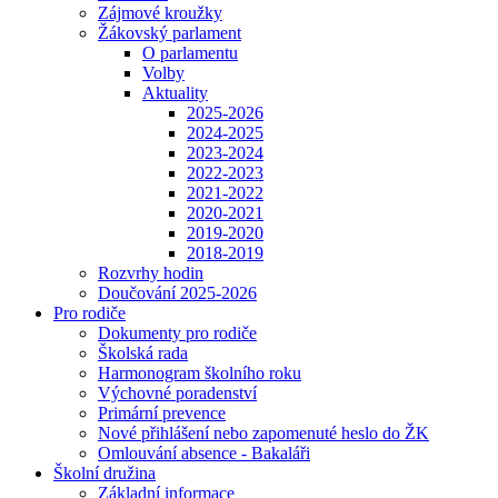
Zájmové kroužky
Žákovský parlament
O parlamentu
Volby
Aktuality
2025-2026
2024-2025
2023-2024
2022-2023
2021-2022
2020-2021
2019-2020
2018-2019
Rozvrhy hodin
Doučování 2025-2026
Pro rodiče
Dokumenty pro rodiče
Školská rada
Harmonogram školního roku
Výchovné poradenství
Primární prevence
Nové přihlášení nebo zapomenuté heslo do ŽK
Omlouvání absence - Bakaláři
Školní družina
Základní informace